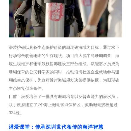
潜爱护礁以具备生态保护价值的珊瑚礁海域为目标，通过水下
行动综合改善珊瑚的生存现状。项目由大鹏半岛珊瑚调查、海
底生境维护和珊瑚残枝暂养建设三部分组成。赋能潜水员成为
珊瑚保育的公民科学家的同时，推动沿海社区企业就地参与珊
瑚礁生态保护，为政府近岸海域规划决策提供依据，为珊瑚礁
生态恢复创造条件。
目前，潜爱培养了一批具有珊瑚培育以及普查能力的潜水员，
联手政府建立了2个海上珊瑚试点保护区，救助珊瑚残枝超过
334株。
潜爱课堂：传承深圳世代相传的海洋智慧