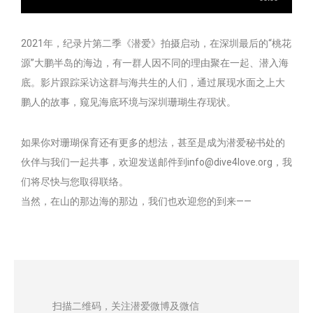
2021年，纪录片第二季《潜爱》拍摄启动，在深圳最后的“桃花
源”大鹏半岛的海边，有一群人因不同的理由聚在一起、潜入海
底。影片跟踪采访这群与海共生的人们，通过展现水面之上大
鹏人的故事，窥见海底环境与深圳珊瑚生存现状。
如果你对珊瑚保育还有更多的想法，甚至是成为潜爱秘书处的
伙伴与我们一起共事，欢迎发送邮件到info@dive4love.org，我
们将尽快与您取得联络。
当然，在山的那边海的那边，我们也欢迎您的到来——
扫描二维码，关注潜爱微博及微信