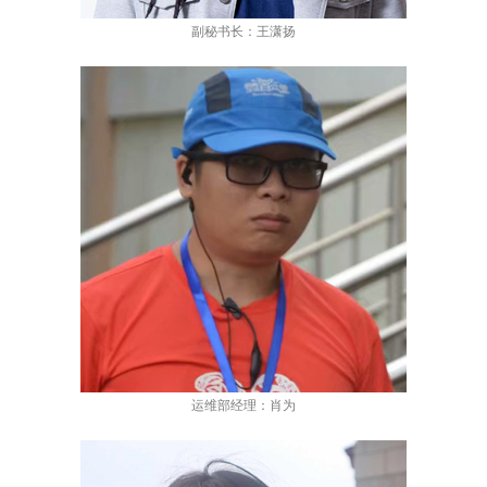
副秘书长：王潇扬
运维部经理：肖为