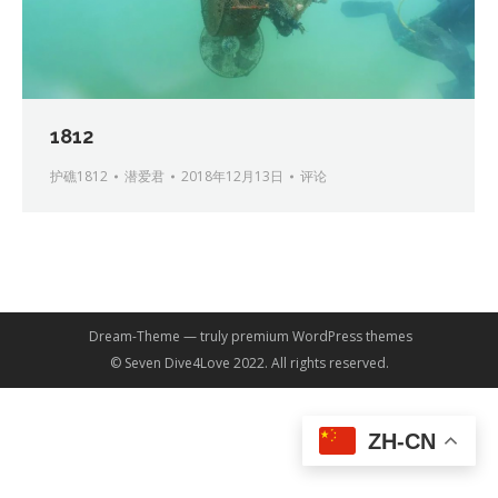
1812
护礁1812
潜爱君
2018年12月13日
评论
Dream-Theme — truly
premium WordPress themes
© Seven Dive4Love 2022. All rights reserved.
ZH-CN