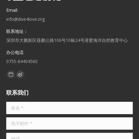
Email:
info@dive4love.org
联系地址：
深圳市大鹏新区葵鹏公路106号10栋24号潜爱海洋自然教育中心
办公电话
0755-84404560
找到我们：
Website
Weibo
page
page
联系我们
opens
opens
in
in
姓名 *
new
new
window
window
电子邮件 *
电话