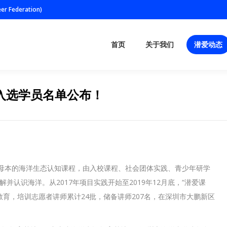
er Federation)
首页
关于我们
潜爱动态
首页
关于我们
潜爱动态
师入选学员名单公布！
为母本的海洋生态认知课程，由入校课程、社会团体实践、青少年研学
认识海洋。从2017年项目实践开始至2019年12月底，“潜爱课
普教育，培训志愿者讲师累计24批，储备讲师207名，在深圳市大鹏新区