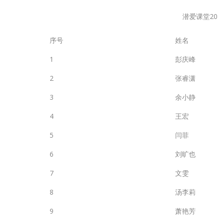
潜爱课堂2
序号
姓名
1
彭庆峰
2
张睿潇
3
余小静
4
王宏
5
闫菲
6
刘旷也
7
文雯
8
汤李莉
9
萧艳芳