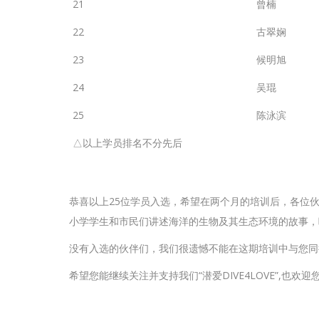
21
曾楠
22
古翠娴
23
候明旭
24
吴琨
25
陈泳滨
△以上学员排名不分先后
恭喜以上25位学员入选，希望在两个月的培训后，各位
小学学生和市民们讲述海洋的生物及其生态环境的故事，
没有入选的伙伴们，我们很遗憾不能在这期培训中与您同
希望您能继续关注并支持我们“潜爱DIVE4LOVE”,也