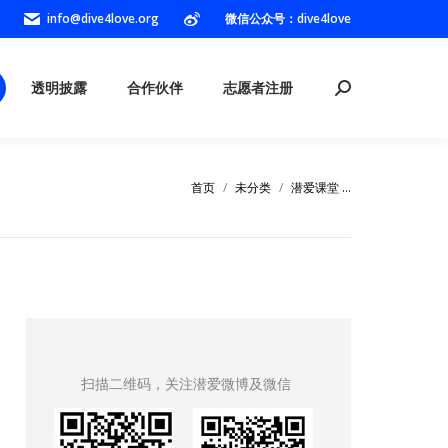
info@dive4love.org
微信公众号：dive4love
Weibo
透明披露
合作伙伴
志愿者注册
Search:
page
opens
透明披露
合作伙伴
志愿者注册
Search:
in
new
window
首页
未分类
潜爱课堂 …
您在这里：
扫描二维码，关注潜爱微博及微信