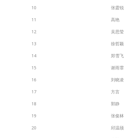
10
张霆锐
11
高艳
12
吴思莹
13
徐哲颖
14
郑雪飞
15
谢雨霏
16
刘晓凌
17
方言
18
郭静
19
张俊林
20
邱温颀