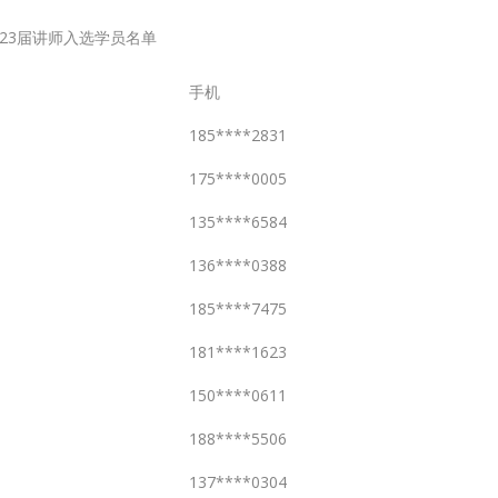
023届讲师入选学员名单
手机
185****2831
175****0005
135****6584
136****0388
185****7475
181****1623
150****0611
188****5506
137****0304