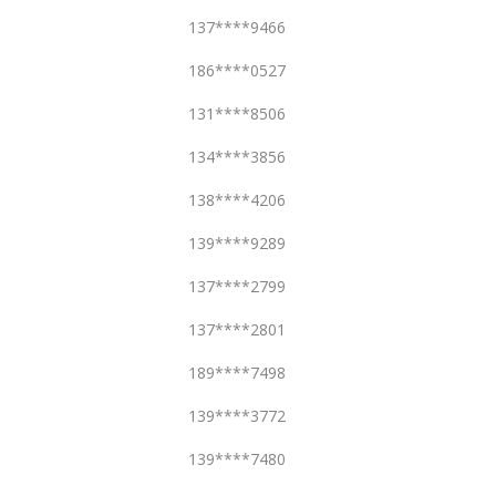
137****9466
186****0527
131****8506
134****3856
138****4206
139****9289
137****2799
137****2801
189****7498
139****3772
139****7480