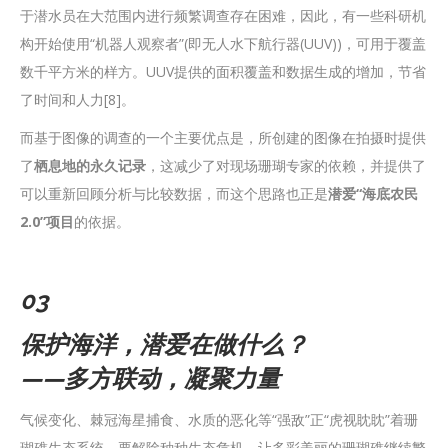
于潜水员在大范围内进行频繁调查存在困难，因此，有一些科研机
构开始使用“机器人观察者”(即无人水下航行器(UUV))，可用于覆盖
数千平方米的样方。UUV提供的面积覆盖和数据生成的增加，节省
了时间和人力[8]。
而基于图像的调查的一个主要优点是，所创建的图像在拍摄时提供
了
栖息地的永久记录
，这减少了对现场珊瑚专家的依赖，并提供了
可以重新回顾分析与比较数据，而这个思路也正是
潜爱“海底农民
2.0”项目
的依据。
03
保护海洋，潜爱在做什么？
——多方联动，凝聚力量
气候变化、棘冠海星捕食、水质的恶化等“强敌”正“虎视眈眈”着珊
瑚礁生态系统。要解除种种生态危机，让多彩美丽的珊瑚礁继续繁