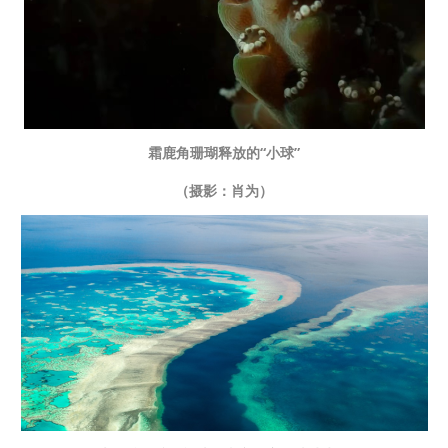
霜鹿角珊瑚释放的“小球”
（摄影：肖为）