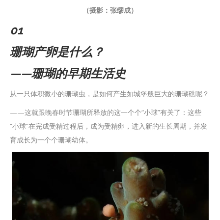
（摄影：张缪成）
01
珊瑚产卵是什么？
——珊瑚的早期生活史
从一只体积微小的珊瑚虫，是如何产生如城堡般巨大的珊瑚礁呢？
——这就跟晚春时节珊瑚所释放的这一个个“小球”有关了：这些
“小球”在完成受精过程后，成为受精卵，进入新的生长周期，并发
育成长为一个个珊瑚幼体。