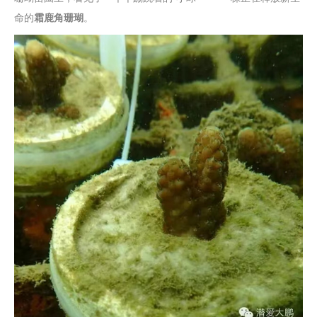
命的
霜鹿角珊瑚
。