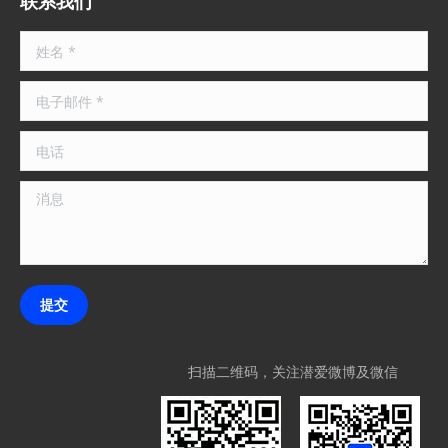
联系我们
opens
opens
in
in
姓名 *
new
new
window
window
电子邮件 *
电话
消息
提交
扫描二维码，关注潜爱微博及微信