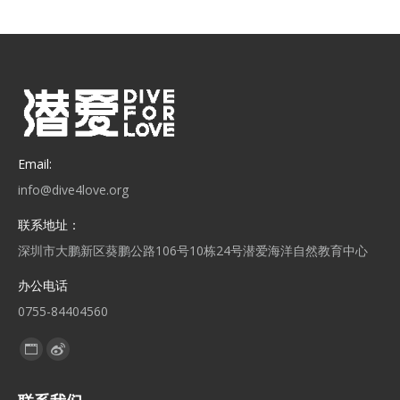
Email:
info@dive4love.org
联系地址：
深圳市大鹏新区葵鹏公路106号10栋24号潜爱海洋自然教育中心
办公电话
0755-84404560
找到我们：
Website
Weibo
page
page