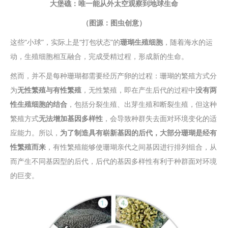
大堡礁：唯一能从外太空观察到地球生命
（图源：图虫创意）
这些“小球”，实际上是“打包状态”的
珊瑚生殖细胞
，随着海水的运
动，生殖细胞相互融合，完成受精过程，形成新的生命。
然而，并不是每种珊瑚都需要经历产卵的过程：珊瑚的繁殖方式分
为
无性繁殖与有性繁殖
，无性繁殖，即在产生后代的过程中
没有两
性生殖细胞的结合
，包括分裂生殖、出芽生殖和断裂生殖，但这种
繁殖方式
无法增加基因多样性
，会导致种群失去面对环境变化的适
应能力。所以，
为了制造具有崭新基因的后代，大部分珊瑚是经有
性繁殖而来
，有性繁殖能够使珊瑚亲代之间基因进行排列组合，从
而产生不同基因型的后代，后代的基因多样性有利于种群面对环境
的巨变。