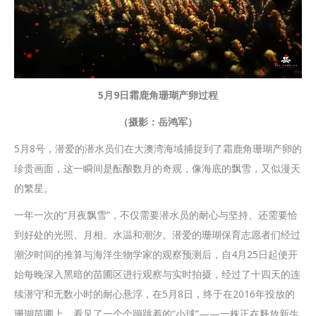
5月9日霜鹿角珊瑚产卵过程
（摄影：岳鸿军）
5月8号，潜爱的潜水员们在大澳湾海域捕捉到了霜鹿角珊瑚产卵的
珍贵画面，这一瞬间是酝酿数月的奇观，像海底的飘雪，又似漫天
的繁星。
一年一次的“月夜飘雪”，不仅需要潜水员的耐心与坚持、还需要恰
到好处的光照、月相、水温和潮汐。潜爱的珊瑚保育志愿者们经过
潮汐时间的推算与海洋生物学家的观察预测后，自4月25日起便开
始每晚深入黑暗的苗圃区进行观察与实时拍摄，经过了十四天的连
续潜守和无数小时的耐心悬浮，在5月8日，终于在2016年投放的
珊瑚苗圃上，看见了一个个蹦跳着的“小球”——一株正在释放新生