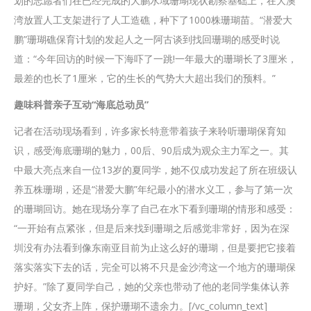
划的志愿者们在已经完成的大鹏水域珊瑚现状勘察基础上，在大澳
湾放置人工支架进行了人工造礁，种下了1000株珊瑚苗。“潜爱大
鹏”珊瑚礁保育计划的发起人之一阿古谈到找回珊瑚的感受时说
道：“今年回访的时候一下海吓了一跳!一年最大的珊瑚长了3厘米，
最差的也长了1厘米，它的生长的气势大大超出我们的预料。”
趣味科普亲子互动“海底总动员”
记者在活动现场看到，许多家长特意带着孩子来聆听珊瑚保育知
识，感受海底珊瑚的魅力，00后、90后成为观众主力军之一。其
中最大亮点来自一位13岁的夏同学，她不仅成功发起了所在班级认
养五株珊瑚，还是“潜爱大鹏”年纪最小的潜水义工，参与了第一次
的珊瑚回访。她在现场分享了自己在水下看到珊瑚的情形和感受：
“一开始有点紧张，但是后来找到珊瑚之后感觉非常好，因为在深
圳没有办法看到像东南亚目前为止这么好的珊瑚，但是要把它接着
落实落实下去的话，完全可以将不只是金沙湾这一个地方的珊瑚保
护好。”除了夏同学自己，她的父亲也带动了他的老同学集体认养
珊瑚，父女齐上阵，保护珊瑚不遗余力。[/vc_column_text]