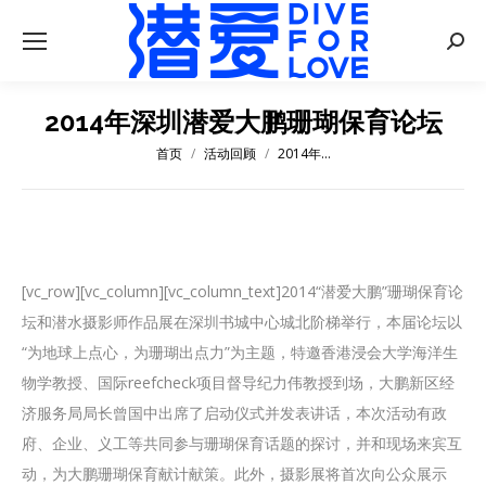
Searc
2014年深圳潜爱大鹏珊瑚保育论坛
首页
活动回顾
2014年…
您在这里：
[vc_row][vc_column][vc_column_text]2014“潜爱大鹏”珊瑚保育论
坛和潜水摄影师作品展在深圳书城中心城北阶梯举行，本届论坛以
“为地球上点心，为珊瑚出点力”为主题，特邀香港浸会大学海洋生
物学教授、国际reefcheck项目督导纪力伟教授到场，大鹏新区经
济服务局局长曾国中出席了启动仪式并发表讲话，本次活动有政
府、企业、义工等共同参与珊瑚保育话题的探讨，并和现场来宾互
动，为大鹏珊瑚保育献计献策。此外，摄影展将首次向公众展示