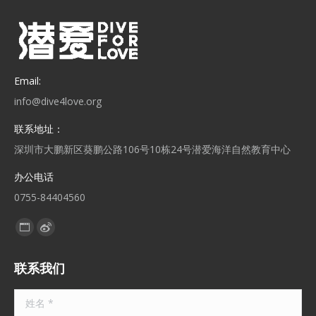
Email:
info@dive4love.org
联系地址：
深圳市大鹏新区葵鹏公路106号10栋24号潜爱海洋自然教育中心
办公电话
0755-84404560
找到我们：
Website
Weibo
page
page
联系我们
opens
opens
in
in
姓名 *
new
new